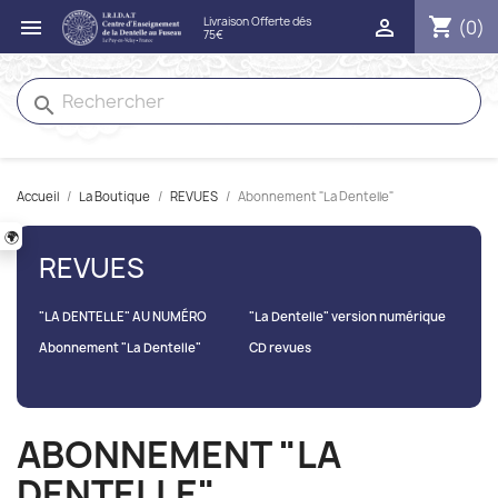
shopping_cart


(0)
search
Accueil
La Boutique
REVUES
Abonnement "La Dentelle"
🌍
REVUES
"LA DENTELLE" AU NUMÉRO
"La Dentelle" version numérique
Abonnement "La Dentelle"
CD revues
ABONNEMENT "LA
DENTELLE"