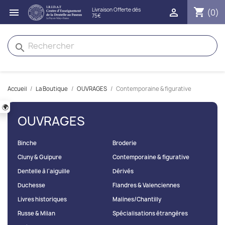
shopping_cart


(0)
search
Accueil
La Boutique
OUVRAGES
Contemporaine & figurative
🌍
OUVRAGES
Binche
Broderie
Cluny & Guipure
Contemporaine & figurative
Dentelle à l'aiguille
Dérivés
Duchesse
Flandres & Valenciennes
Livres historiques
Malines/Chantilly
Russe & Milan
Spécialisations étrangères