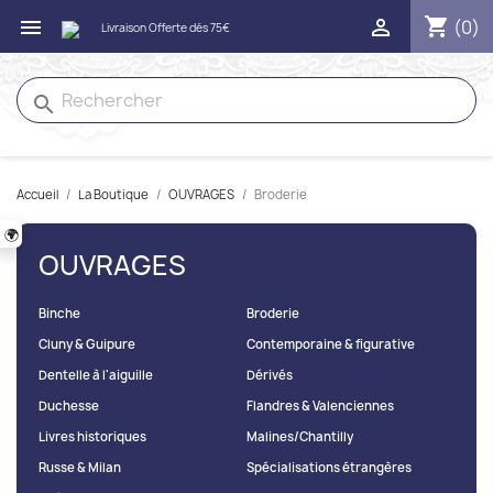
shopping_cart


(0)
search
Accueil
La Boutique
OUVRAGES
Broderie
🌍
OUVRAGES
Binche
Broderie
Cluny & Guipure
Contemporaine & figurative
Dentelle à l'aiguille
Dérivés
Duchesse
Flandres & Valenciennes
Livres historiques
Malines/Chantilly
Russe & Milan
Spécialisations étrangères