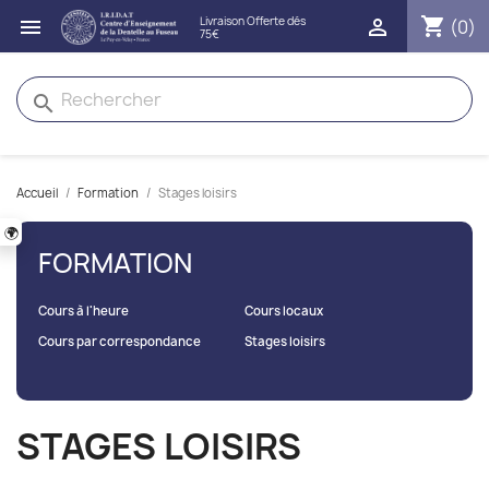
shopping_cart


(0)
search
Accueil
Formation
Stages loisirs
🌍
FORMATION
Cours à l'heure
Cours locaux
Cours par correspondance
Stages loisirs
STAGES LOISIRS