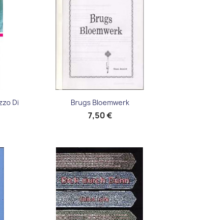
Aperçu rapide

zzo Di
Brugs Bloemwerk
7,50 €