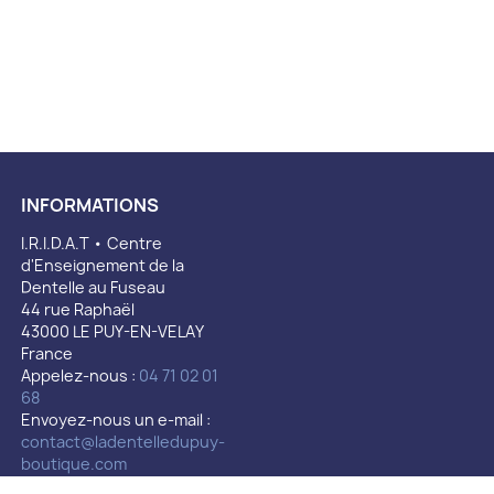
INFORMATIONS
I.R.I.D.A.T • Centre
d'Enseignement de la
Dentelle au Fuseau
44 rue Raphaël
43000 LE PUY-EN-VELAY
France
Appelez-nous :
04 71 02 01
68
Envoyez-nous un e-mail :
contact@ladentelledupuy-
boutique.com