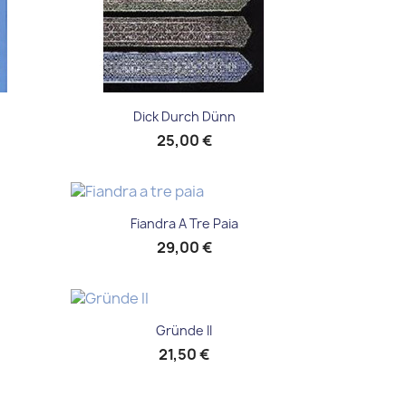
Aperçu rapide

Dick Durch Dünn
25,00 €
Aperçu rapide

Fiandra A Tre Paia
29,00 €
Aperçu rapide

Gründe II
21,50 €