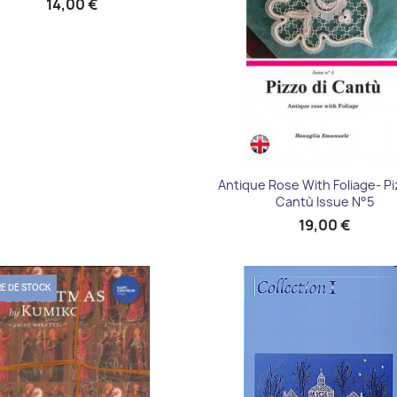
14,00 €
Aperçu rapide

Antique Rose With Foliage- Pi
Cantù Issue N°5
19,00 €
E DE STOCK