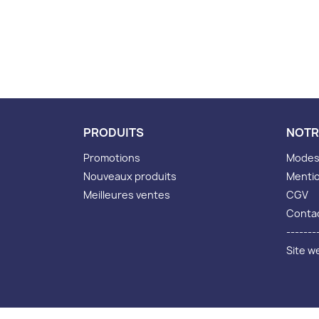
PRODUITS
NOTR
Promotions
Modes 
Nouveaux produits
Mentio
Meilleures ventes
CGV
Conta
-------
Site w