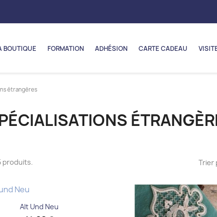
A BOUTIQUE
FORMATION
ADHÉSION
CARTE CADEAU
VISIT
ons étrangères
PÉCIALISATIONS ÉTRANGÈR
45 produits.
Trier 
Aperçu rapide

Alt Und Neu