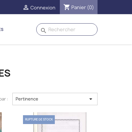
shopping_cart

Panier
(0)
Connexion
ES
search
ES

par :
Pertinence
RUPTURE DE STOCK