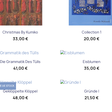
Aperçu rapide
Aperçu rapide


Christmas By Kumiko
Collection 1
33,00 €
20,00 €
Aperçu rapide
Aperçu rapide


Die Grammatik Des Tülls
Eisblumen
41,00 €
35,00 €
E DE STOCK
Aperçu rapide
Aperçu rapide


Geklöppelte Klöppel
Gründe I
48,00 €
21,50 €