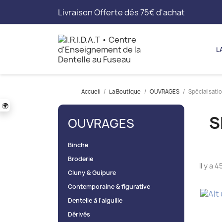
Livraison Offerte dés 75€ d'achat
L
Accueil
La Boutique
OUVRAGES
Spécialisati
🌍
S
OUVRAGES
Binche
Broderie
Il y a 
Cluny & Guipure
Contemporaine & figurative
Dentelle à l'aiguille
Dérivés