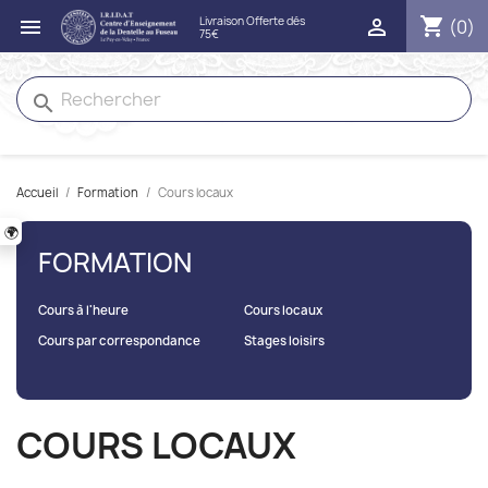
shopping_cart


(0)
search
Accueil
Formation
Cours locaux
🌍
FORMATION
Cours à l'heure
Cours locaux
Cours par correspondance
Stages loisirs
COURS LOCAUX