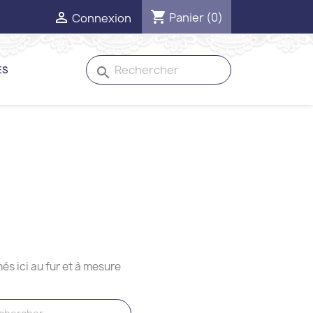
shopping_cart

Panier
(0)
Connexion
ES
search
hés ici au fur et à mesure