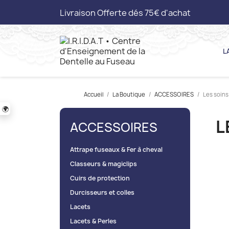
Livraison Offerte dés 75€ d'achat
L
Accueil
La Boutique
ACCESSOIRES
Les soins
🌍
L
ACCESSOIRES
Attrape fuseaux & Fer à cheval
Classeurs & magiclips
Cuirs de protection
Durcisseurs et colles
Lacets
Lacets & Perles