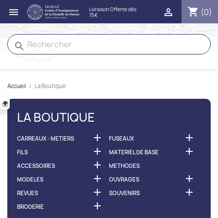
shopping_cart


(0)
search
Accueil
La Boutique
🌍
LA BOUTIQUE


CARREAUX - METIERS
FUSEAUX


FILS
MATERIEL DE BASE

ACCESSOIRES
METHODES


MODELES
OUVRAGES


REVUES
SOUVENIRS

BRODERIE