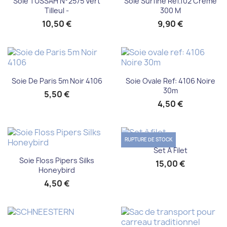
Soie TUSSAH N°2575 Vert
Soie Surfine Ref.102 Crème
Tilleul -
300 M
10,50 €
9,90 €
Soie De Paris 5m Noir 4106
Soie Ovale Ref: 4106 Noire
30m
5,50 €
4,50 €
RUPTURE DE STOCK
Set À Filet
Soie Floss Pipers Silks
15,00 €
Honeybird
4,50 €