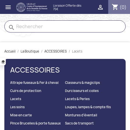
shopping_cart


(0)
search
Accueil
La Boutique
ACCESSOIRES
Lacets
🌍
ACCESSOIRES
Attrape fuseaux & Fer à cheval
Classeurs & magiclips
Cuirs de protection
Durcisseurs et colles
Lacets
Lacets & Perles
Les soins
Loupes, lampes & compte fils
Mise en carte
Montures d'éventail
Pince Brucelles & porte fuseaux
Sacs de transport