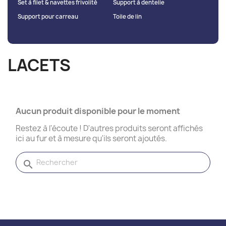
Set à filet & navettes frivolité
Support à dentelle
Support pour carreau
Toile de lin
LACETS
Aucun produit disponible pour le moment
Restez à l'écoute ! D'autres produits seront affichés
ici au fur et à mesure qu'ils seront ajoutés.
search