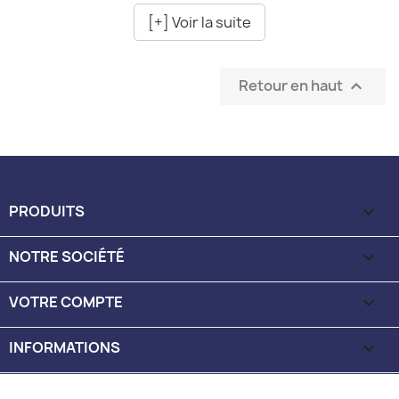
[+] Voir la suite
Retour en haut

PRODUITS

NOTRE SOCIÉTÉ

VOTRE COMPTE

INFORMATIONS
keyboard_arrow_down