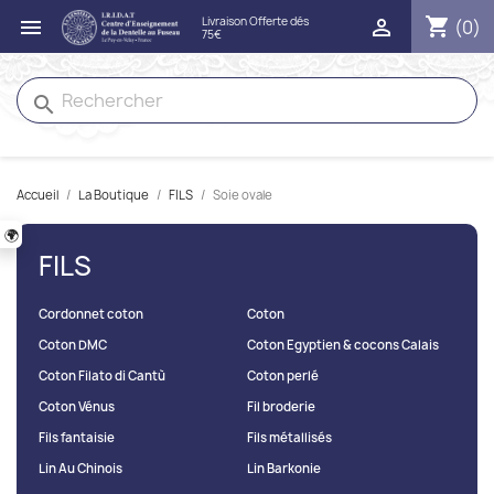
shopping_cart


(0)
search
Accueil
La Boutique
FILS
Soie ovale
🌍
FILS
Cordonnet coton
Coton
Coton DMC
Coton Egyptien & cocons Calais
Coton Filato di Cantù
Coton perlé
Coton Vénus
Fil broderie
Fils fantaisie
Fils métallisés
Lin Au Chinois
Lin Barkonie