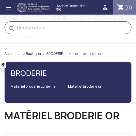
shopping_cart


(0)
search
Accueil
La Boutique
BRODERIE
Matériel broderie or
🌍
BRODERIE
Matériel broderie Lunéville
Matériel broderie or
MATÉRIEL BRODERIE OR