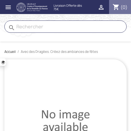
shopping_cart


(0)
search
Accueil
Avec des Dragées. Créez des ambiances de fêtes
🌍