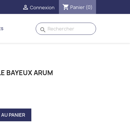
shopping_cart

Panier
(0)
Connexion
ES
search
LLE BAYEUX ARUM
 AU PANIER