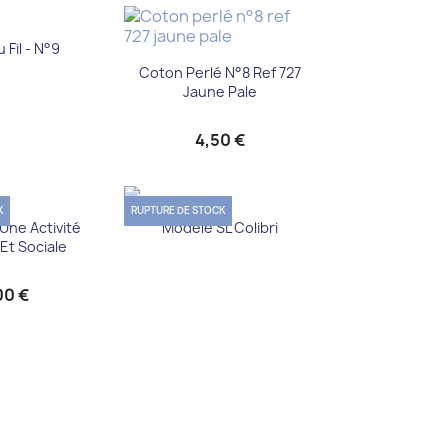
u rapide
 Fil - N°9
Aperçu rapide

Coton Perlé N°8 Ref 727
Jaune Pale
4,50 €
K
RUPTURE DE STOCK
u rapide
Aperçu rapide

 Une Activité
Modèle SL Colibri
 Et Sociale
00 €