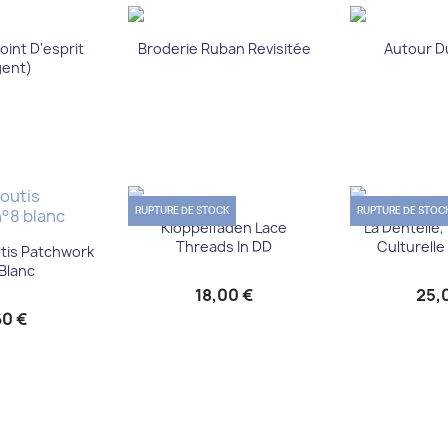
çu rapide
Aperçu rapide
Aperç


oint D'esprit
Broderie Ruban Revisitée
Autour Du
gent)
RUPTURE DE STOCK
RUPTURE DE STOC
Aperçu rapide
Aperç


Klöppelfäden Lace
La Dentelle,
çu rapide
Threads In DD
Culturelle
utis Patchwork
Blanc
18,00 €
25,
60 €