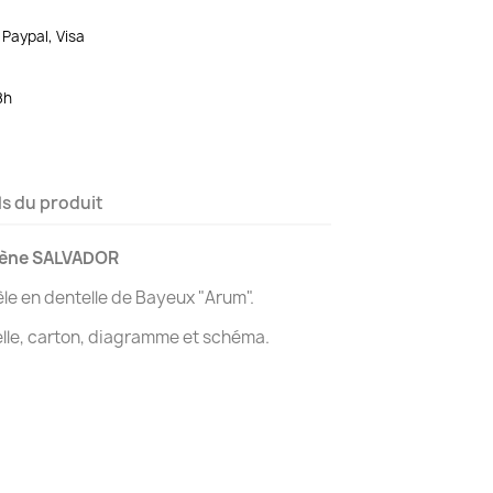
Paypal, Visa
8h
ls du produit
lène SALVADOR
e en dentelle de Bayeux "Arum".
lle, carton, diagramme et schéma.