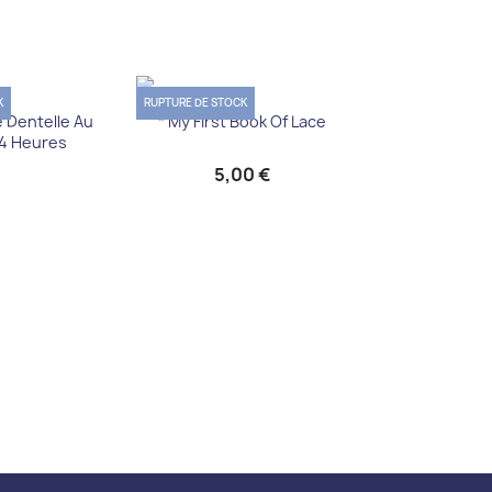
K
RUPTURE DE STOCK
u rapide
Aperçu rapide

e Dentelle Au
* My First Book Of Lace
4 Heures
5,00 €