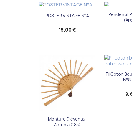
Aper

Aperçu rapide

Pendentif P
POSTER VINTAGE N°4
(ar
15,00 €
Aper

Fil Coton Bo
N°8 
9,
Aperçu rapide

Monture D'éventail
Antonia (185)