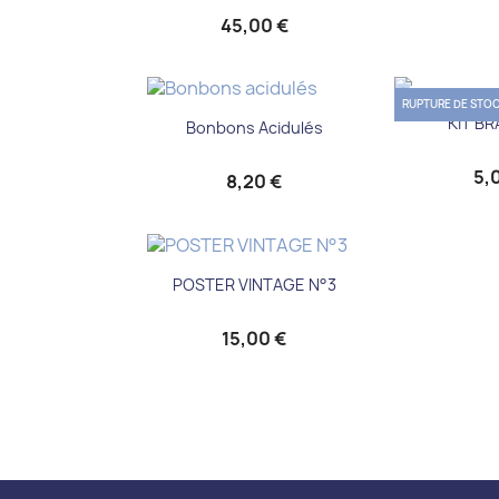
45,00 €
RUPTURE DE STO
Aper

Aperçu rapide

KIT B
Bonbons Acidulés
5,
8,20 €
Aperçu rapide

POSTER VINTAGE N°3
15,00 €