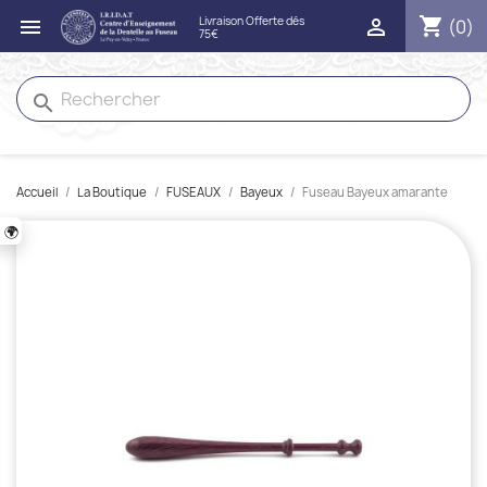
shopping_cart


(0)
search
Accueil
La Boutique
FUSEAUX
Bayeux
Fuseau Bayeux amarante
🌍