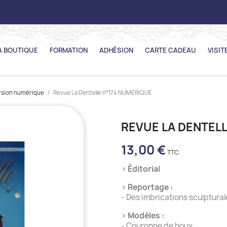
A BOUTIQUE
FORMATION
ADHÉSION
CARTE CADEAU
VISIT
ersion numérique
Revue La Dentelle n°174 NUMERIQUE
REVUE LA DENTEL
13,00 €
› Éditorial
› Reportage :
- Des imbrications sculptural
› Modèles :
- Couronne de houx