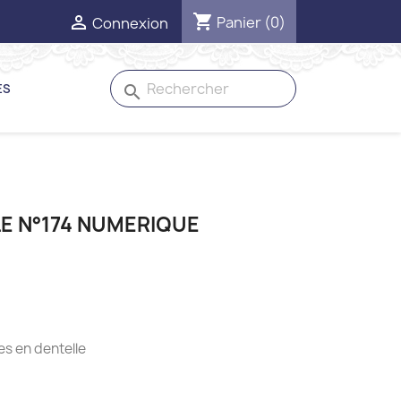
shopping_cart

Panier
(0)
Connexion
ES
search
LE N°174 NUMERIQUE
es en dentelle