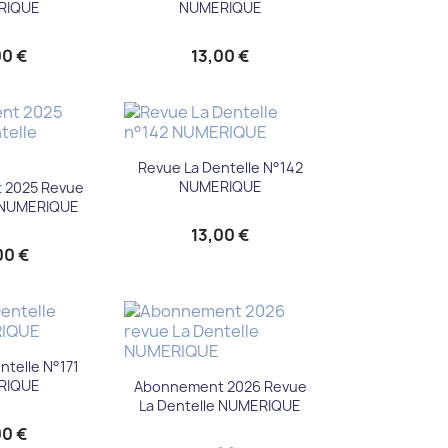
RIQUE
NUMERIQUE
00 €
13,00 €
Aperçu rapide

Revue La Dentelle N°142
u rapide
NUMERIQUE
 2025 Revue
e NUMERIQUE
13,00 €
00 €
u rapide
ntelle N°171
Aperçu rapide

RIQUE
Abonnement 2026 Revue
La Dentelle NUMERIQUE
00 €