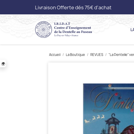
Livraison Offerte dés 75€ d'achat
L
Accueil
La Boutique
REVUES
"La Dentelle" v
🌍