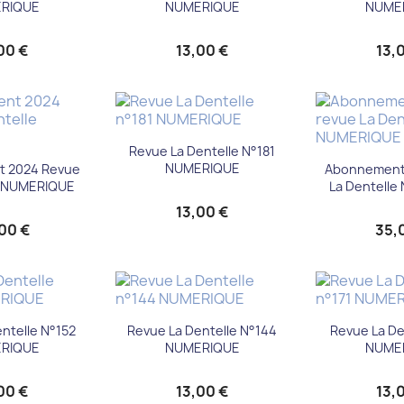
RIQUE
NUMERIQUE
NUME
00 €
13,00 €
13,
Aperçu rapide

Revue La Dentelle N°181
çu rapide
Aperç

NUMERIQUE
 2024 Revue
Abonnement
e NUMERIQUE
La Dentell
13,00 €
00 €
35,
çu rapide
Aperçu rapide
Aperç


ntelle N°152
Revue La Dentelle N°144
Revue La De
RIQUE
NUMERIQUE
NUME
00 €
13,00 €
13,