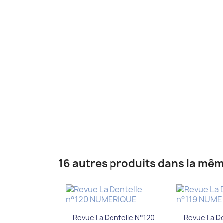
16 autres produits dans la mêm
Aperçu rapide
Aper


Revue La Dentelle N°120
Revue La De