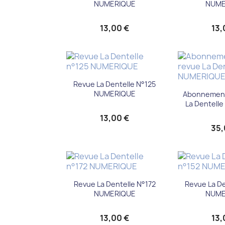
NUMERIQUE
NUME
13,00 €
13,
Aperçu rapide

Revue La Dentelle N°125
Aper

NUMERIQUE
Abonnement
La Dentell
13,00 €
35,
Aperçu rapide
Aper


Revue La Dentelle N°172
Revue La De
NUMERIQUE
NUME
13,00 €
13,