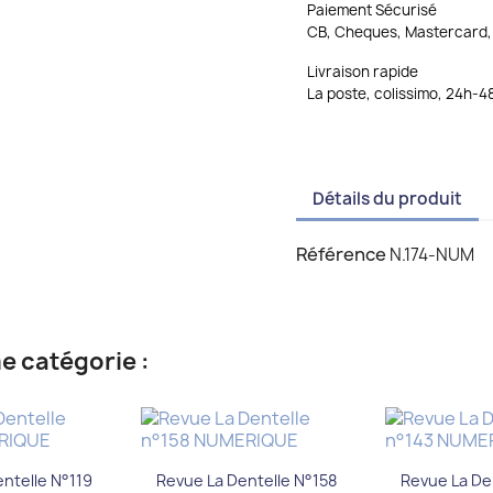
Paiement Sécurisé
CB, Cheques, Mastercard, 
Livraison rapide
La poste, colissimo, 24h-4
Détails du produit
Référence
N.174-NUM
e catégorie :
çu rapide
Aperçu rapide
Aperç


ntelle N°119
Revue La Dentelle N°158
Revue La De