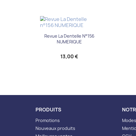
Aperçu rapide

Revue La Dentelle N°156
NUMERIQUE
13,00 €
PRODUITS
NOTR
Promotions
Modes 
Nouveaux produits
Mentio