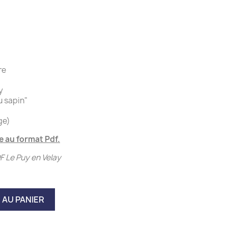
re
y
u sapin"
ge)
 au format Pdf.
 Le Puy en Velay
 AU PANIER