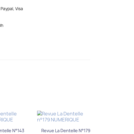
Paypal, Visa
8h
u rapide
Aperçu rapide

ntelle N°143
Revue La Dentelle N°179