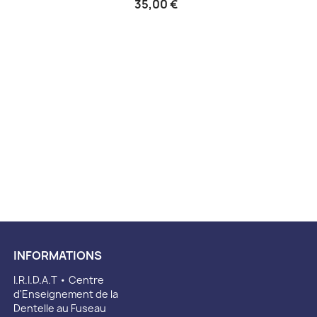
35,00 €
INFORMATIONS
I.R.I.D.A.T • Centre
d'Enseignement de la
Dentelle au Fuseau