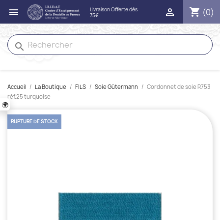
shopping_cart


(0)
search
Accueil
La Boutique
FILS
Soie Gütermann
Cordonnet de soie R753
réf.25 turquoise
🌍
RUPTURE DE STOCK