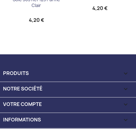
Clair
4,20 €
4,20 €
PRODUITS

NOTRE SOCIÉTÉ

VOTRE COMPTE

INFORMATIONS
keyboard_arrow_down