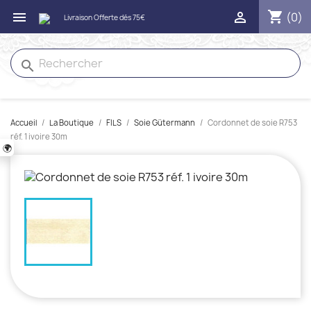
shopping_cart


(0)
search
Accueil
La Boutique
FILS
Soie Gütermann
Cordonnet de soie R753
réf. 1 ivoire 30m
🌍