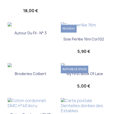
18,00 €
NOUVEAU
Autour Du Fil - N° 3
Soie Perlée 16m Col.102
5,90 €
RUPTURE DE STOCK
Broderies Colbert
* My First Book Of Lace
5,00 €