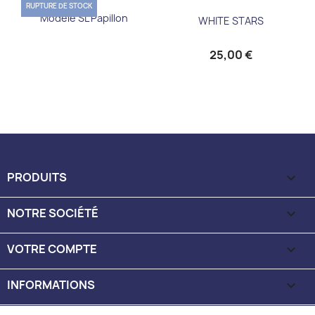
RUPTURE DE STOCK
Modèle SL Papillon
WHITE STARS
25,00 €
PRODUITS

NOTRE SOCIÉTÉ

VOTRE COMPTE

INFORMATIONS
keyboard_arrow_down