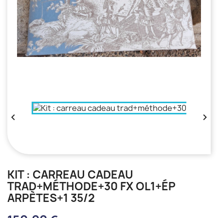


KIT : CARREAU CADEAU
TRAD+MÉTHODE+30 FX OL1+ÉP
ARPÈTES+1 35/2