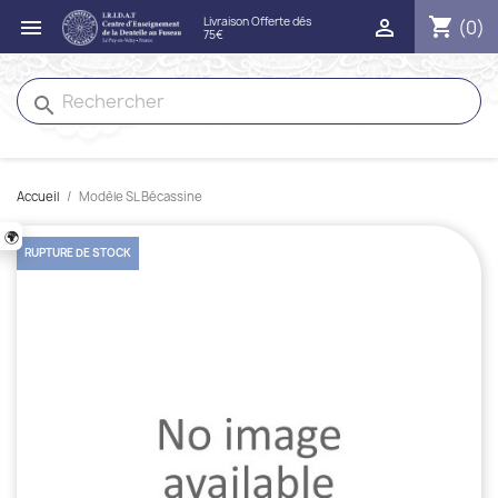
shopping_cart


(0)
search
Accueil
Modèle SL Bécassine
🌍
RUPTURE DE STOCK