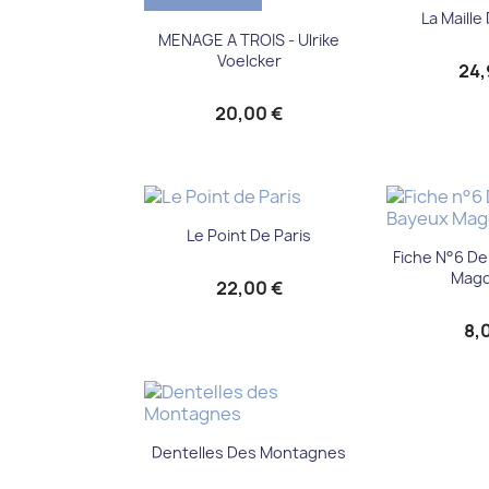
Aper

La Maille 
Aperçu rapide

MENAGE A TROIS - Ulrike
Voelcker
24,
20,00 €
Aperçu rapide

Le Point De Paris
Aper

Fiche N°6 De
Magd
22,00 €
8,
Aperçu rapide

Dentelles Des Montagnes