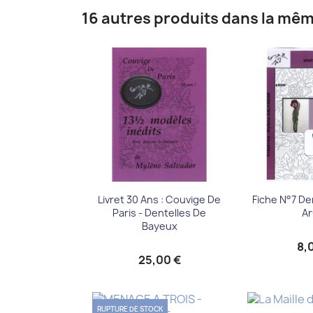
16 autres produits dans la mêm
Aperçu rapide
Aper


Livret 30 Ans : Couvige De
Fiche N°7 De
Paris - Dentelles De
A
Bayeux
8,
25,00 €
RUPTURE DE STOCK