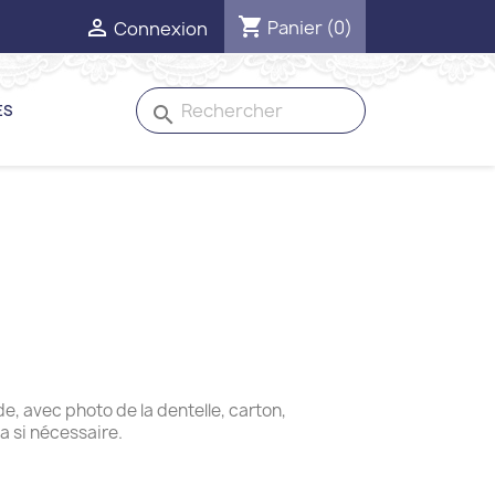
shopping_cart

Panier
(0)
Connexion
ES
search
de, avec photo de la dentelle, carton,
 si nécessaire.