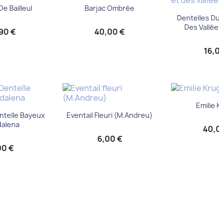
çu rapide
Aperçu rapide

De Bailleul
Barjac Ombrée
Aperç

Dentelles D
Des Vallée
90 €
40,00 €
16,
Aperç

Emilie
çu rapide
Aperçu rapide

ntelle Bayeux
Eventail Fleuri (M.Andreu)
alena
40,
6,00 €
00 €