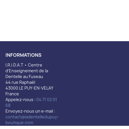
INFORMATIONS
I.R.I.D.A.T • Centre
d'Enseignement de la
Dentelle au Fuseau
44 rue Raphaël
43000 LE PUY-EN-VELAY
France
Appelez-nous :
04 71 02 01
68
Envoyez-nous un e-mail :
contact@ladentelledupuy-
boutique.com