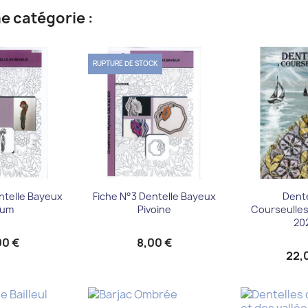
e catégorie :
RUPTURE DE STOCK
çu rapide
Aperçu rapide
Aperç


ntelle Bayeux
Fiche N°3 Dentelle Bayeux
Dente
rum
Pivoine
Courseulles
20
00 €
8,00 €
22,