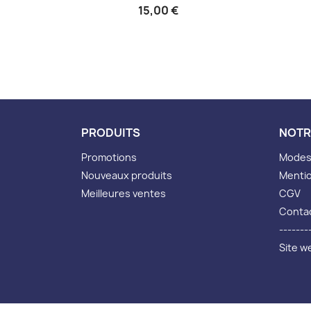
15,00 €
PRODUITS
NOTR
Promotions
Modes 
Nouveaux produits
Mentio
Meilleures ventes
CGV
Conta
-------
Site w