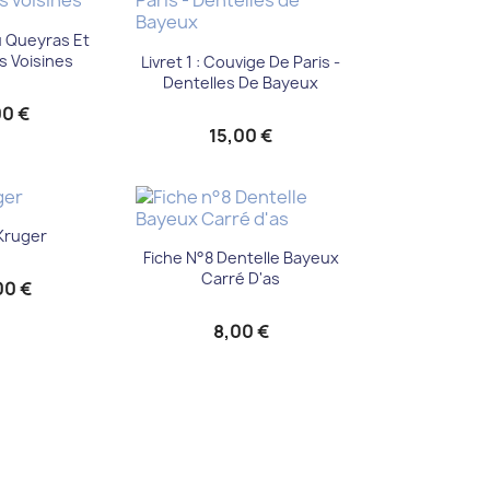
u rapide
u Queyras Et
Aperçu rapide

s Voisines
Livret 1 : Couvige De Paris -
Dentelles De Bayeux
00 €
15,00 €
u rapide
 Kruger
Aperçu rapide

Fiche N°8 Dentelle Bayeux
Carré D'as
00 €
8,00 €