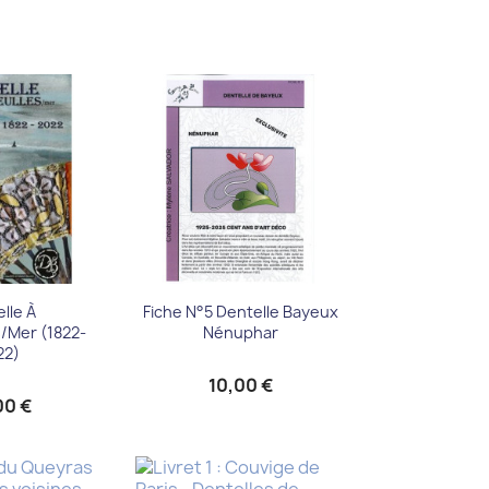
u rapide
Aperçu rapide

lle À
Fiche N°5 Dentelle Bayeux
/mer (1822-
Nénuphar
22)
10,00 €
00 €