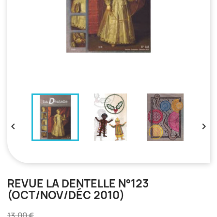


REVUE LA DENTELLE N°123
(OCT/NOV/DÉC 2010)
13,00 €