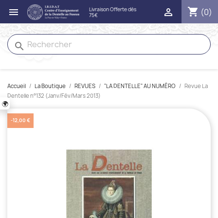
shopping_cart


(0)
search
Accueil
La Boutique
REVUES
"LA DENTELLE" AU NUMÉRO
Revue La
Dentelle n°132 (Janv/Fév/Mars 2013)
🌍
-12,00 €