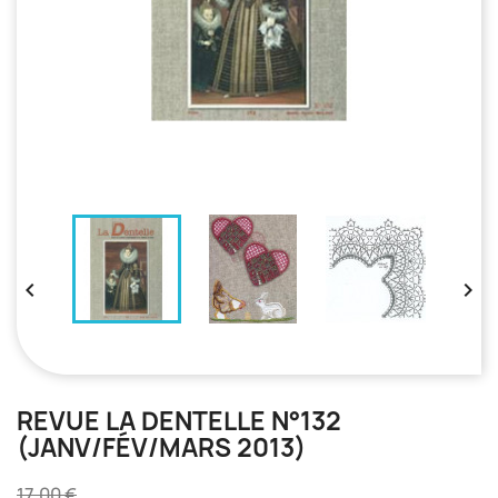


REVUE LA DENTELLE N°132
(JANV/FÉV/MARS 2013)
17,00 €