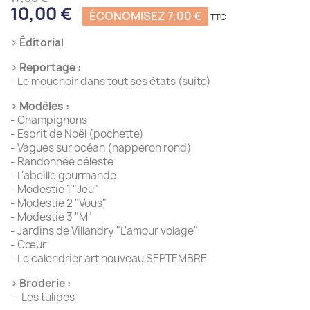
10,00 €
ÉCONOMISEZ 7,00 €
› Éditorial
› Reportage :
- Le mouchoir dans tout ses états (suite)
› Modèles :
- Champignons
- Esprit de Noël (pochette)
- Vagues sur océan (napperon rond)
- Randonnée céleste
- L'abeille gourmande
- Modestie 1 "Jeu"
- Modestie 2 "Vous"
- Modestie 3 "M"
- Jardins de Villandry "L'amour volage"
- Cœur
- Le calendrier art nouveau SEPTEMBRE
› Broderie :
- Les tulipes