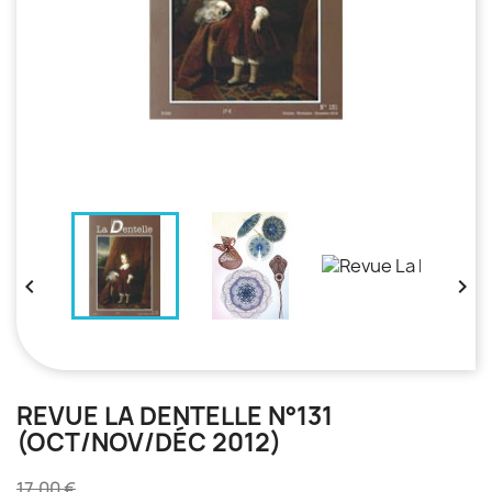


REVUE LA DENTELLE N°131
(OCT/NOV/DÉC 2012)
17,00 €