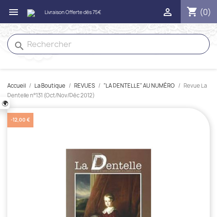
shopping_cart


(0)
search
Accueil
La Boutique
REVUES
"LA DENTELLE" AU NUMÉRO
Revue La
Dentelle n°131 (Oct/Nov/Déc 2012)
🌍
-12,00 €