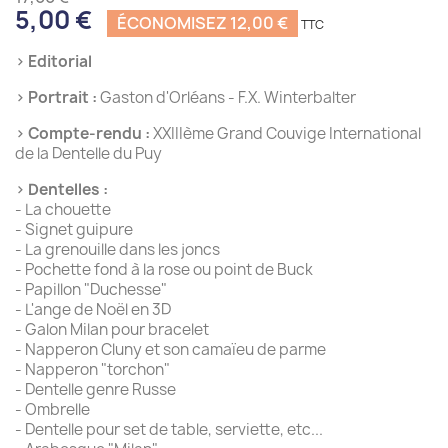
5,00 €
ÉCONOMISEZ 12,00 €
› Editorial
› Portrait :
Gaston d'Orléans - F.X. Winterbalter
› Compte-rendu :
XXIIIème Grand Couvige International
de la Dentelle du Puy
› Dentelles :
- La chouette
- Signet guipure
- La grenouille dans les joncs
- Pochette fond à la rose ou point de Buck
- Papillon "Duchesse"
- L'ange de Noël en 3D
- Galon Milan pour bracelet
- Napperon Cluny et son camaïeu de parme
- Napperon "torchon"
- Dentelle genre Russe
- Ombrelle
- Dentelle pour set de table, serviette, etc...