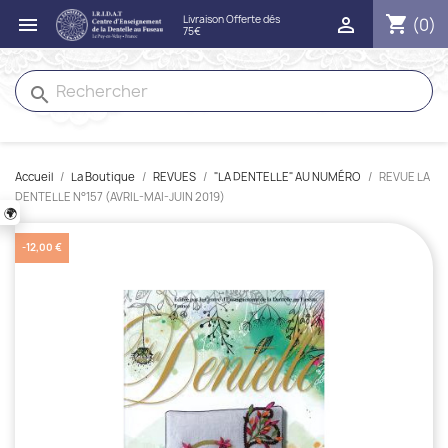
shopping_cart


(0)
search
Accueil
La Boutique
REVUES
"LA DENTELLE" AU NUMÉRO
REVUE LA
DENTELLE N°157 (AVRIL-MAI-JUIN 2019)
🌍
-12,00 €