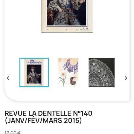


REVUE LA DENTELLE N°140
(JANV/FÉV/MARS 2015)
17,00 €